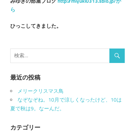
みゆきの部屋ブログ
http://miyuki0313.sblo.jp/か
シ
ら
ョ
ひっこしてきました。
ン
最近の投稿
メリークリスマス鳥
なぞなぞね。10月で涼しくなったけど、10は
夏で秋は9。なーんだ。
カテゴリー