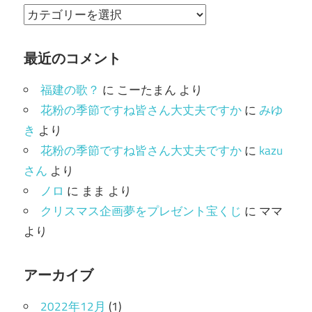
カ
テ
ゴ
最近のコメント
リ
福建の歌？
に
こーたまん
より
ー
花粉の季節ですね皆さん大丈夫ですか
に
みゆ
き
より
花粉の季節ですね皆さん大丈夫ですか
に
kazu
さん
より
ノロ
に
まま
より
クリスマス企画夢をプレゼント宝くじ
に
ママ
より
アーカイブ
2022年12月
(1)