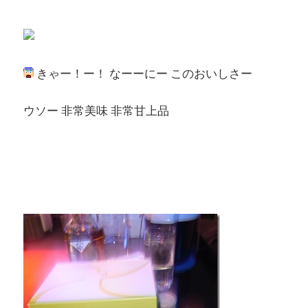
きゃー！ー！ なーーにー このおいしさー
ウソー 非常美味 非常甘上品