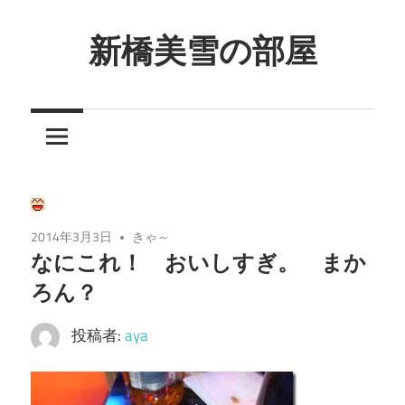
コ
ン
新橋美雪の部屋
テ
ほ
ン
ん
ツ
わ
へ
か
ス
と
キ
し
ッ
2014年3月3日
きゃ～
た
プ
なにこれ！ おいしすぎ。 まか
癒
ろん？
し
の
投稿者:
aya
空
間