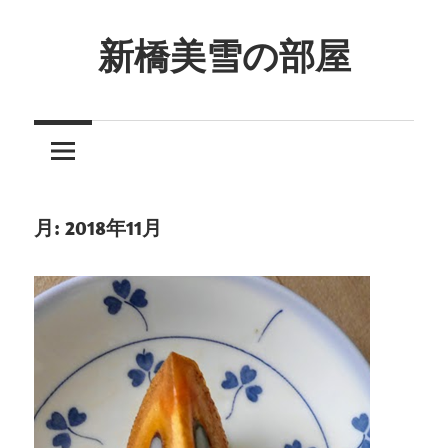
コ
ン
新橋美雪の部屋
テ
ほ
ン
ん
ツ
わ
へ
か
ス
と
キ
月:
2018年11月
し
ッ
た
プ
癒
し
の
空
間