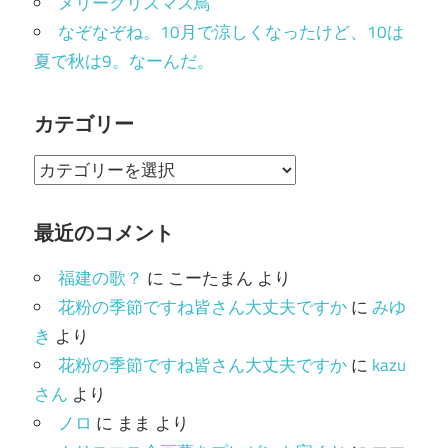
メリークリスマス鳥
なぞなぞね。10月で涼しくなったけど、10は
夏で秋は9。なーんだ。
カテゴリー
カ
テ
ゴ
最近のコメント
リ
福建の歌？
に
こーたまん
より
ー
花粉の季節ですね皆さん大丈夫ですか
に
みゆ
き
より
花粉の季節ですね皆さん大丈夫ですか
に
kazu
さん
より
ノロ
に
まま
より