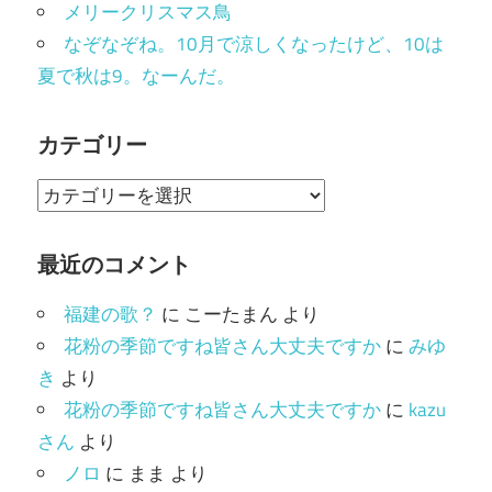
メリークリスマス鳥
なぞなぞね。10月で涼しくなったけど、10は
夏で秋は9。なーんだ。
カテゴリー
カ
テ
ゴ
最近のコメント
リ
福建の歌？
に
こーたまん
より
ー
花粉の季節ですね皆さん大丈夫ですか
に
みゆ
き
より
花粉の季節ですね皆さん大丈夫ですか
に
kazu
さん
より
ノロ
に
まま
より