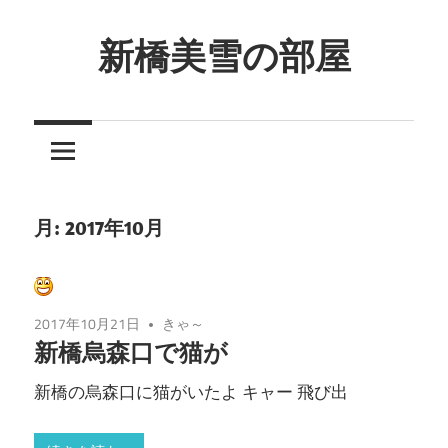
コ
ン
新橋美雪の部屋
テ
ほ
ン
ん
ツ
わ
へ
か
ス
と
キ
月:
2017年10月
し
ッ
た
プ
癒
2017年10月21日
きゃ～
し
新橋烏森口で猫が
の
空
新橋の烏森口に猫がいたよ キャー 飛び出
間