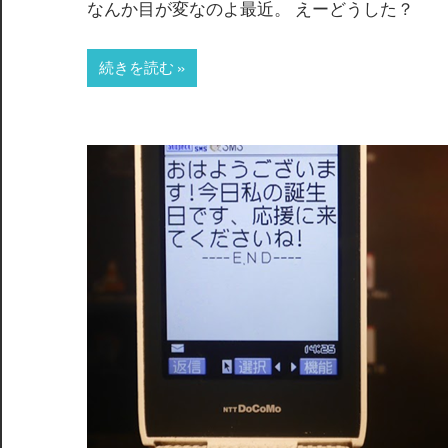
間
なんか目が変なのよ最近。 えーどうした？
続きを読む