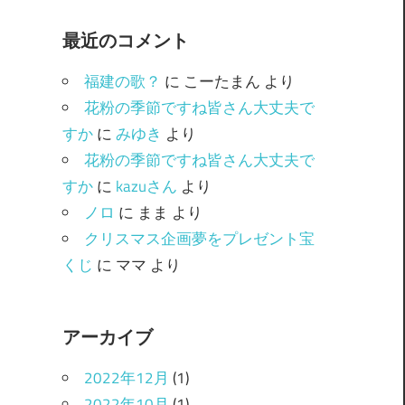
ゴ
最近のコメント
リ
ー
福建の歌？
に
こーたまん
より
花粉の季節ですね皆さん大丈夫で
すか
に
みゆき
より
花粉の季節ですね皆さん大丈夫で
すか
に
kazuさん
より
ノロ
に
まま
より
クリスマス企画夢をプレゼント宝
くじ
に
ママ
より
アーカイブ
2022年12月
(1)
2022年10月
(1)