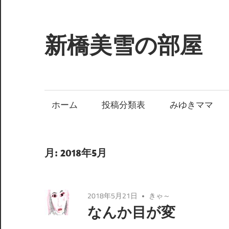
コ
ン
テ
新橋美雪の部屋
ン
ツ
ほ
へ
ん
ス
わ
ホーム
投稿分類表
みゆきママ
キ
か
ッ
と
プ
し
月:
2018年5月
た
癒
し
2018年5月21日
きゃ～
の
なんか目が変
空