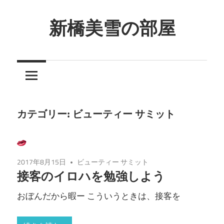
コ
ン
新橋美雪の部屋
テ
ほ
ン
ん
ツ
わ
へ
か
ス
と
キ
カテゴリー:
ビューティー サミット
し
ッ
た
プ
癒
2017年8月15日
ビューティー サミット
し
接客のイロハを勉強しよう
の
空
おぼんだから暇ー こういうときは、接客を
間