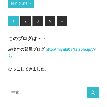
続きを読む
投
次
1
2
3
4
»
の
稿
記
ナ
このブログは・・
事
ビ
みゆきの部屋ブログ
http://miyuki0313.sblo.jp/か
ゲ
ら
ー
ひっこしてきました。
シ
ョ
ン