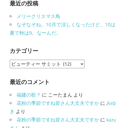
最近の投稿
メリークリスマス鳥
なぞなぞね。10月で涼しくなったけど、10は
夏で秋は9。なーんだ。
カテゴリー
カ
テ
ゴ
最近のコメント
リ
福建の歌？
に
こーたまん
より
ー
花粉の季節ですね皆さん大丈夫ですか
に
みゆ
き
より
花粉の季節ですね皆さん大丈夫ですか
に
kazu
さん
より