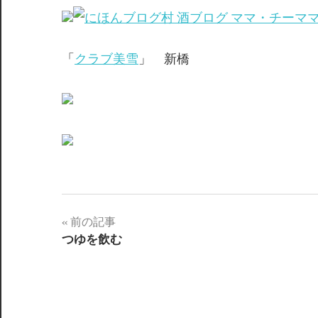
「
クラブ美雪
」 新橋
前の記事
投
つゆを飲む
稿
ナ