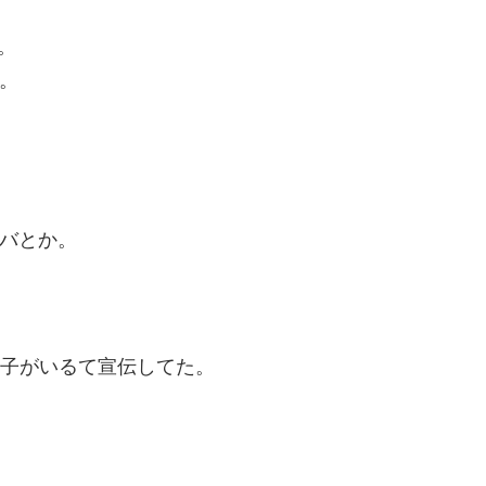
。
。
バとか。
の子がいるて宣伝してた。