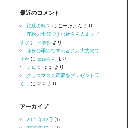
ゴ
最近のコメント
リ
ー
福建の歌？
に
こーたまん
より
花粉の季節ですね皆さん大丈夫で
すか
に
みゆき
より
花粉の季節ですね皆さん大丈夫で
すか
に
kazuさん
より
ノロ
に
まま
より
クリスマス企画夢をプレゼント宝
くじ
に
ママ
より
アーカイブ
2022年12月
(1)
2022年10月
(1)