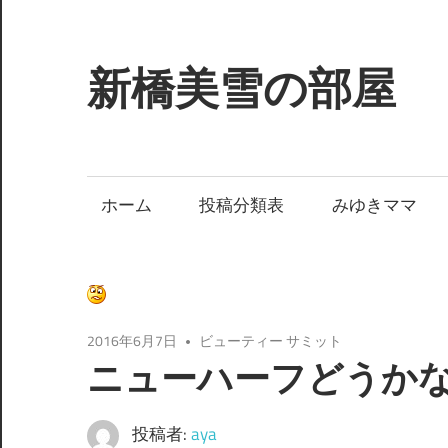
コ
ン
テ
新橋美雪の部屋
ン
ツ
ほ
へ
ん
ス
わ
ホーム
投稿分類表
みゆきママ
キ
か
ッ
と
プ
し
た
癒
2016年6月7日
ビューティー サミット
し
ニューハーフどうか
の
空
投稿者:
aya