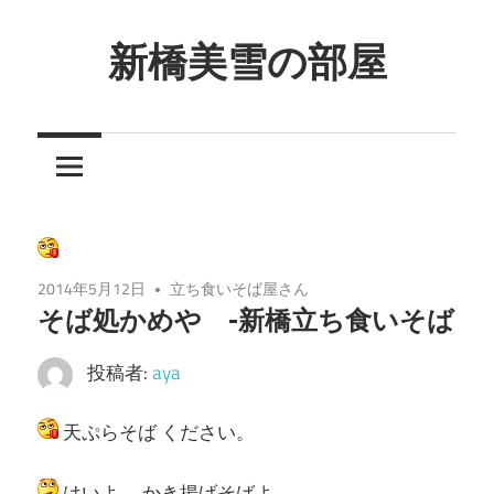
コ
ン
新橋美雪の部屋
テ
ほ
ン
ん
ツ
わ
へ
か
ス
と
キ
し
ッ
2014年5月12日
立ち食いそば屋さん
た
プ
そば処かめや -新橋立ち食いそば
癒
し
投稿者:
aya
の
空
天ぷらそば ください。
間
はいよ。 かき揚げそばよ。