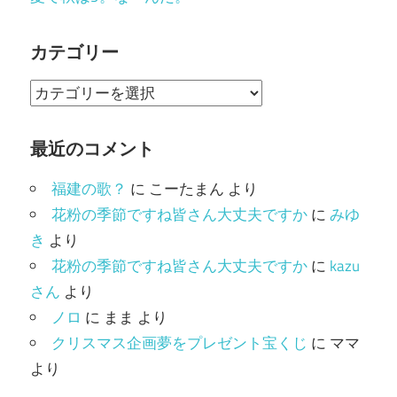
カテゴリー
カ
テ
ゴ
最近のコメント
リ
福建の歌？
に
こーたまん
より
ー
花粉の季節ですね皆さん大丈夫ですか
に
みゆ
き
より
花粉の季節ですね皆さん大丈夫ですか
に
kazu
さん
より
ノロ
に
まま
より
クリスマス企画夢をプレゼント宝くじ
に
ママ
より