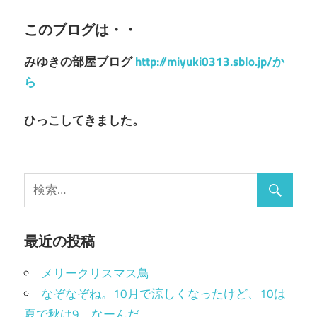
ビ
ゲ
このブログは・・
ー
みゆきの部屋ブログ
http://miyuki0313.sblo.jp/か
シ
ら
ョ
ひっこしてきました。
ン
最近の投稿
メリークリスマス鳥
なぞなぞね。10月で涼しくなったけど、10は
夏で秋は9。なーんだ。