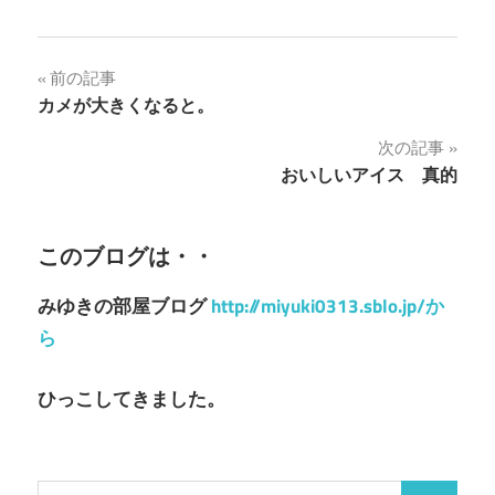
投
前の記事
カメが大きくなると。
稿
次の記事
ナ
おいしいアイス 真的
ビ
ゲ
このブログは・・
ー
みゆきの部屋ブログ
http://miyuki0313.sblo.jp/か
シ
ら
ョ
ひっこしてきました。
ン