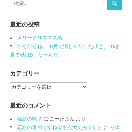
最近の投稿
メリークリスマス鳥
なぞなぞね。10月で涼しくなったけど、10は
夏で秋は9。なーんだ。
カテゴリー
カ
テ
ゴ
最近のコメント
リ
福建の歌？
に
こーたまん
より
ー
花粉の季節ですね皆さん大丈夫ですか
に
みゆ