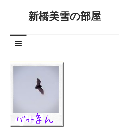
コ
ン
新橋美雪の部屋
テ
ほ
ン
ん
ツ
わ
へ
か
ス
と
キ
し
ッ
た
プ
癒
し
の
空
間