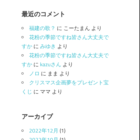
ゴ
最近のコメント
リ
ー
福建の歌？
に
こーたまん
より
花粉の季節ですね皆さん大丈夫で
すか
に
みゆき
より
花粉の季節ですね皆さん大丈夫で
すか
に
kazuさん
より
ノロ
に
まま
より
クリスマス企画夢をプレゼント宝
くじ
に
ママ
より
アーカイブ
2022年12月
(1)
2022年10月
(1)