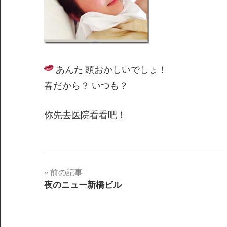
あんた 頭おかしいでしょ！
春だから？ いつも？
你先去医院看看吧！
前の記事
投
夜のニュー新橋ビル
稿
ナ