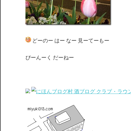
どーのー はー なー 見ーてーもー
ぴーんーく だーねー