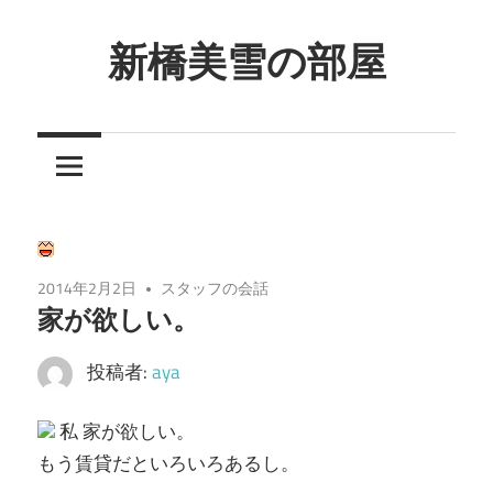
コ
ン
新橋美雪の部屋
テ
ほ
ン
ん
ツ
わ
へ
か
ス
と
キ
し
ッ
2014年2月2日
スタッフの会話
た
プ
家が欲しい。
癒
し
投稿者:
aya
の
空
私 家が欲しい。
間
もう賃貸だといろいろあるし。