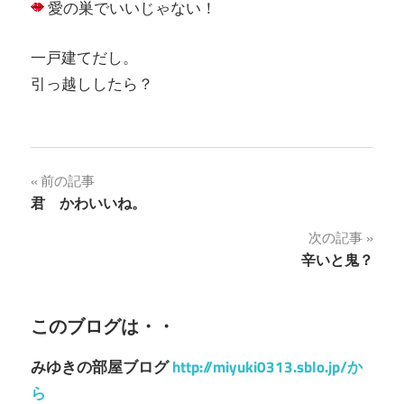
愛の巣でいいじゃない！
一戸建てだし。
引っ越ししたら？
投
前の記事
君 かわいいね。
稿
次の記事
ナ
辛いと鬼？
ビ
ゲ
このブログは・・
ー
みゆきの部屋ブログ
http://miyuki0313.sblo.jp/か
シ
ら