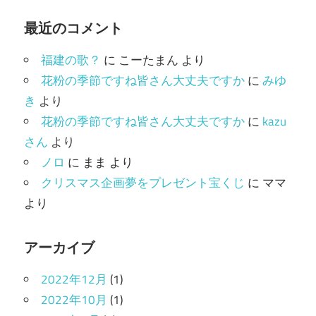
テ
ゴ
最近のコメント
リ
福建の歌？
に
こーたまん
より
ー
花粉の季節ですね皆さん大丈夫ですか
に
みゆ
き
より
花粉の季節ですね皆さん大丈夫ですか
に
kazu
さん
より
ノロ
に
まま
より
クリスマス企画夢をプレゼント宝くじ
に
ママ
より
アーカイブ
2022年12月
(1)
2022年10月
(1)