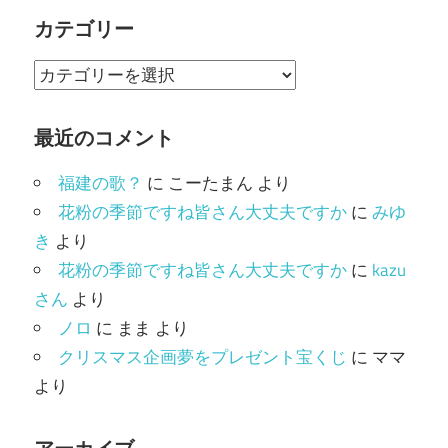
カテゴリー
カ
テ
ゴ
最近のコメント
リ
福建の歌？
に
こーたまん
より
ー
花粉の季節ですね皆さん大丈夫ですか
に
みゆ
き
より
花粉の季節ですね皆さん大丈夫ですか
に
kazu
さん
より
ノロ
に
まま
より
クリスマス企画夢をプレゼント宝くじ
に
ママ
より