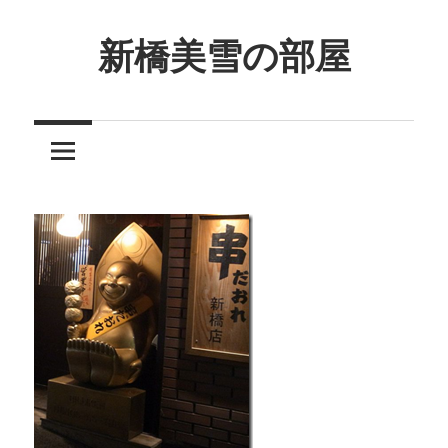
コ
ン
新橋美雪の部屋
テ
ほ
ン
ん
ツ
わ
へ
か
ス
と
キ
し
ッ
た
プ
癒
し
の
空
間