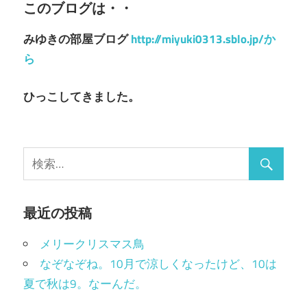
ゲ
このブログは・・
ー
みゆきの部屋ブログ
http://miyuki0313.sblo.jp/か
シ
ら
ョ
ひっこしてきました。
ン
最近の投稿
メリークリスマス鳥
なぞなぞね。10月で涼しくなったけど、10は
夏で秋は9。なーんだ。