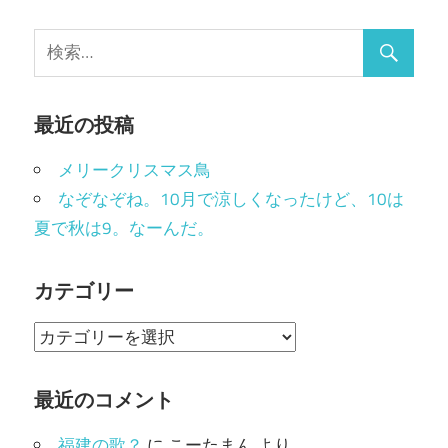
最近の投稿
メリークリスマス鳥
なぞなぞね。10月で涼しくなったけど、10は
夏で秋は9。なーんだ。
カテゴリー
カ
テ
ゴ
最近のコメント
リ
福建の歌？
に
こーたまん
より