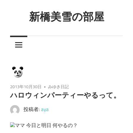
コ
ン
新橋美雪の部屋
テ
ほ
ン
ん
ツ
わ
へ
か
ス
と
キ
し
ッ
た
プ
2013年10月30日
みゆき日記
癒
ハロウィンパーティーやるって。
し
の
投稿者:
aya
空
間
ママ 今日と明日 何やるの？