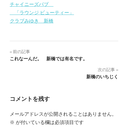
チャイニーズパブ
「ラウンジ ビューティー」
クラブみゆき 新橋
投
前の記事
これなーんだ。 新橋では有名です。
稿
次の記事
ナ
新橋のいちじく
ビ
ゲ
コメントを残す
ー
メールアドレスが公開されることはありません。
シ
※
が付いている欄は必須項目です