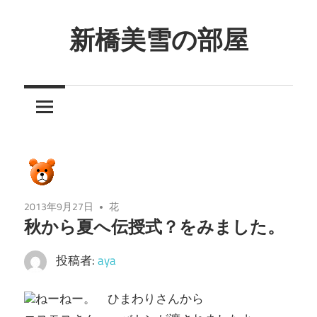
コ
ン
新橋美雪の部屋
テ
ほ
ン
ん
ツ
わ
へ
か
ス
と
キ
し
ッ
た
プ
2013年9月27日
花
癒
秋から夏へ伝授式？をみました。
し
の
投稿者:
aya
空
間
ねーねー。 ひまわりさんから