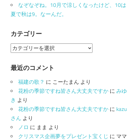
なぞなぞね。10月で涼しくなったけど、10は
夏で秋は9。なーんだ。
カテゴリー
カ
テ
ゴ
最近のコメント
リ
福建の歌？
に
こーたまん
より
ー
花粉の季節ですね皆さん大丈夫ですか
に
みゆ
き
より
花粉の季節ですね皆さん大丈夫ですか
に
kazu
さん
より
ノロ
に
まま
より
クリスマス企画夢をプレゼント宝くじ
に
ママ