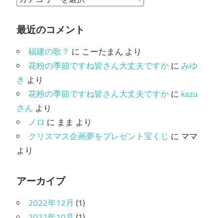
テ
ゴ
最近のコメント
リ
福建の歌？
に
こーたまん
より
ー
花粉の季節ですね皆さん大丈夫ですか
に
みゆ
き
より
花粉の季節ですね皆さん大丈夫ですか
に
kazu
さん
より
ノロ
に
まま
より
クリスマス企画夢をプレゼント宝くじ
に
ママ
より
アーカイブ
2022年12月
(1)
2022年10月
(1)