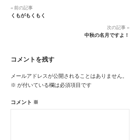
投
前の記事
くもがもくもく
稿
次の記事
ナ
中秋の名月ですよ！
ビ
ゲ
コメントを残す
ー
メールアドレスが公開されることはありません。
シ
※
が付いている欄は必須項目です
ョ
コメント
※
ン