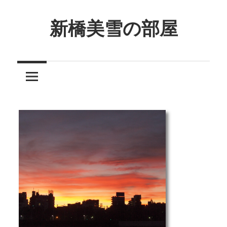
コ
ン
新橋美雪の部屋
テ
ほ
ン
ん
ツ
わ
へ
か
ス
と
キ
し
ッ
た
プ
癒
し
の
空
間