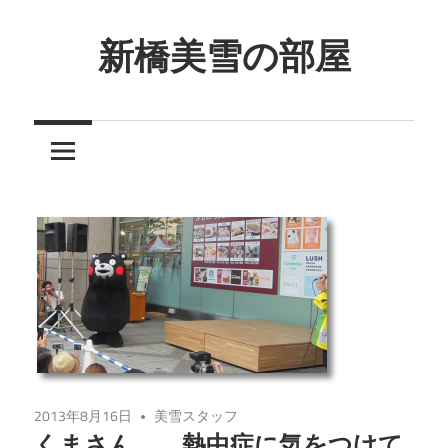
コ
ン
新橋美雪の部屋
テ
ほ
ン
ん
ツ
わ
へ
か
ス
と
キ
し
ッ
た
プ
癒
し
の
空
間
2013年8月16日
美雪スタッフ
くまさん。 熱中症に気をつけて