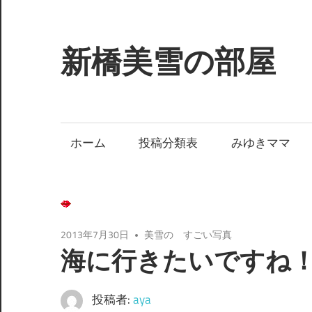
コ
ン
テ
新橋美雪の部屋
ン
ツ
ほ
へ
ん
ス
わ
ホーム
投稿分類表
みゆきママ
キ
か
ッ
と
プ
し
た
癒
2013年7月30日
美雪の すごい写真
海に行きたいですね
し
の
空
投稿者:
aya