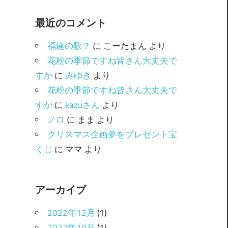
ゴ
最近のコメント
リ
ー
福建の歌？
に
こーたまん
より
花粉の季節ですね皆さん大丈夫で
すか
に
みゆき
より
花粉の季節ですね皆さん大丈夫で
すか
に
kazuさん
より
ノロ
に
まま
より
クリスマス企画夢をプレゼント宝
くじ
に
ママ
より
アーカイブ
2022年12月
(1)
2022年10月
(1)