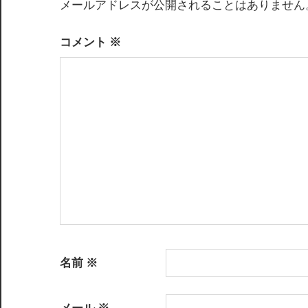
ゲ
メールアドレスが公開されることはありません
ー
コメント
※
シ
ョ
ン
名前
※