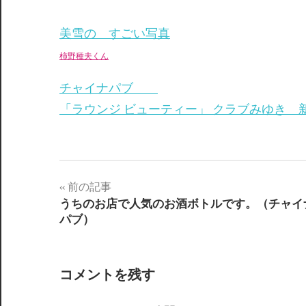
美雪の すごい写真
柿野種夫くん
チャイナパブ
「ラウンジ ビューティー」 クラブみゆき 
前の記事
投
うちのお店で人気のお酒ボトルです。（チャイ
パブ）
稿
ナ
コメントを残す
ビ