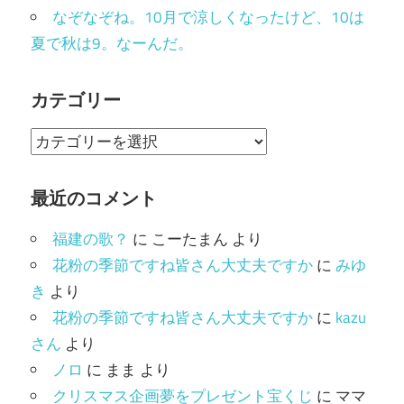
なぞなぞね。10月で涼しくなったけど、10は
夏で秋は9。なーんだ。
カテゴリー
カ
テ
ゴ
最近のコメント
リ
福建の歌？
に
こーたまん
より
ー
花粉の季節ですね皆さん大丈夫ですか
に
みゆ
き
より
花粉の季節ですね皆さん大丈夫ですか
に
kazu
さん
より
ノロ
に
まま
より
クリスマス企画夢をプレゼント宝くじ
に
ママ