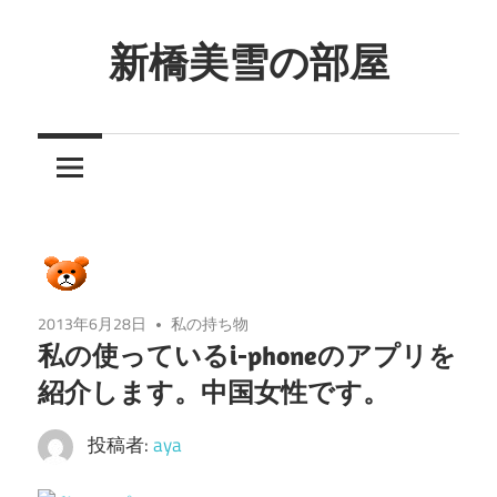
コ
ン
新橋美雪の部屋
テ
ほ
ン
ん
ツ
わ
へ
か
ス
と
キ
し
ッ
た
プ
2013年6月28日
私の持ち物
癒
私の使っているi-phoneのアプリを
し
紹介します。中国女性です。
の
空
投稿者:
aya
間