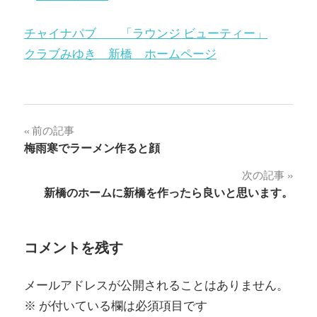
チャイナパブ 「ラウンジ ビューティー」
クラブみゆき 新橋 ホームページ
投
前の記事
梅雨寒でラーメン作ると顔
稿
次の記事
ナ
新橋のホームに新橋を作ったら良いと思います。
ビ
ゲ
コメントを残す
ー
メールアドレスが公開されることはありません。
シ
※
が付いている欄は必須項目です