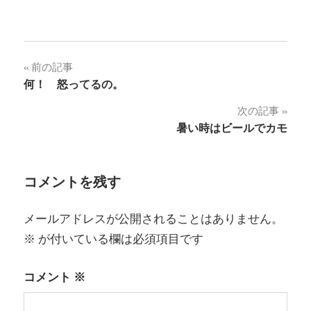
投
前の記事
何！ 怒ってるの。
稿
次の記事
ナ
暑い時はビールでカモ
ビ
ゲ
コメントを残す
ー
メールアドレスが公開されることはありません。
シ
※
が付いている欄は必須項目です
ョ
コメント
※
ン