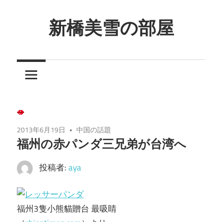
コ
ン
新橋美雪の部屋
テ
ほ
ン
ん
ツ
わ
へ
か
ス
と
キ
し
ッ
2013年6月19日
中国の話題
た
プ
福州の赤パンダ三兄弟が台湾へ
癒
し
投稿者:
aya
の
空
間
福州3隻小熊貓贈台 最吸睛