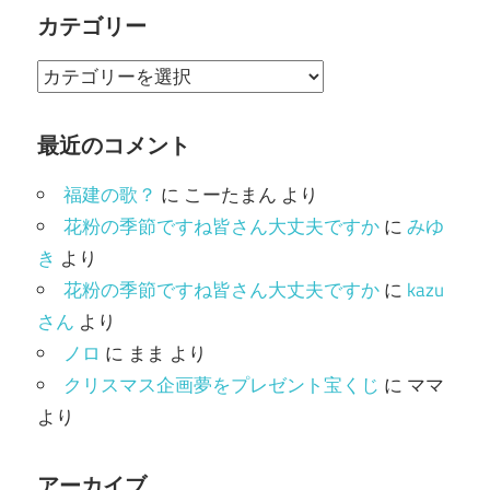
カテゴリー
カ
テ
ゴ
最近のコメント
リ
福建の歌？
に
こーたまん
より
ー
花粉の季節ですね皆さん大丈夫ですか
に
みゆ
き
より
花粉の季節ですね皆さん大丈夫ですか
に
kazu
さん
より
ノロ
に
まま
より
クリスマス企画夢をプレゼント宝くじ
に
ママ
より
アーカイブ