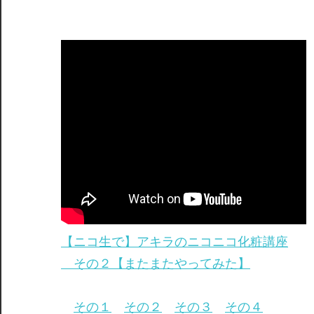
【ニコ生で】アキラのニコニコ化粧講座
その２【またまたやってみた】
その１
その２
その３
その４