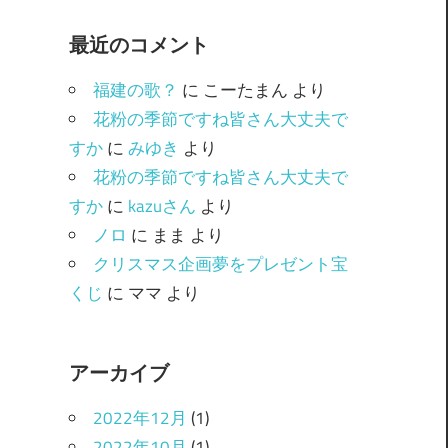
ゴ
最近のコメント
リ
ー
福建の歌？
に
こーたまん
より
花粉の季節ですね皆さん大丈夫で
すか
に
みゆき
より
花粉の季節ですね皆さん大丈夫で
すか
に
kazuさん
より
ノロ
に
まま
より
クリスマス企画夢をプレゼント宝
くじ
に
ママ
より
アーカイブ
2022年12月
(1)
2022年10月
(1)