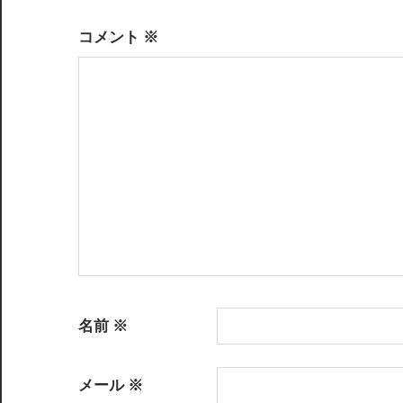
ゲ
ー
コメント
※
シ
ョ
ン
名前
※
メール
※