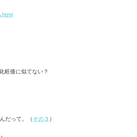
4.html
化粧後に似てない？
んだって。（
その３
）