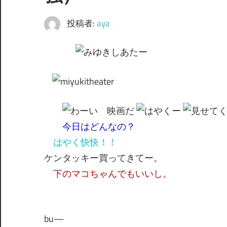
間
投稿者:
aya
今日はどんなの？
はやく快快！！
ケンタッキー買ってきてー。
下のマコちゃんでもいいし。
bu—