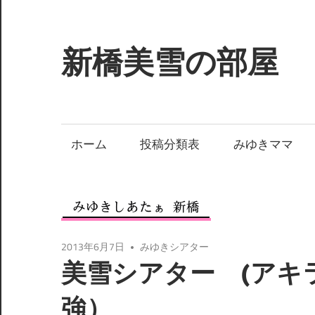
コ
ン
テ
新橋美雪の部屋
ン
ツ
ほ
へ
ん
ス
わ
ホーム
投稿分類表
みゆきママ
キ
か
ッ
と
プ
し
た
癒
2013年6月7日
みゆきシアター
し
美雪シアター (アキ
の
空
強）