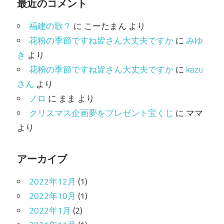
最近のコメント
リ
福建の歌？
に
こーたまん
より
ー
花粉の季節ですね皆さん大丈夫ですか
に
みゆ
き
より
花粉の季節ですね皆さん大丈夫ですか
に
kazu
さん
より
ノロ
に
まま
より
クリスマス企画夢をプレゼント宝くじ
に
ママ
より
アーカイブ
2022年12月
(1)
2022年10月
(1)
2022年1月
(2)