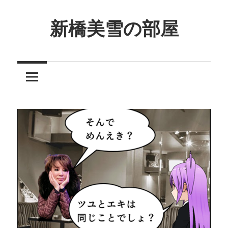
コ
ン
新橋美雪の部屋
テ
ほ
ン
ん
ツ
わ
へ
か
ス
と
キ
し
ッ
た
プ
癒
し
の
空
間