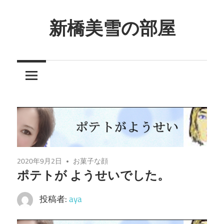
コ
ン
新橋美雪の部屋
テ
ほ
ン
ん
ツ
わ
へ
か
ス
と
キ
し
ッ
た
プ
癒
2020年9月2日
お菓子な顔
し
ポテトが ようせいでした。
の
空
投稿者:
aya
間