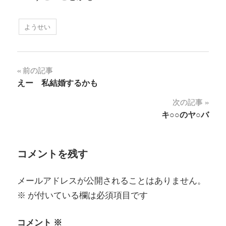
ようせい
投
前の記事
えー 私結婚するかも
稿
次の記事
ナ
キ○○のヤ○バ
ビ
ゲ
コメントを残す
ー
メールアドレスが公開されることはありません。
シ
※
が付いている欄は必須項目です
ョ
コメント
※