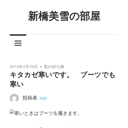
コ
ン
新橋美雪の部屋
テ
ほ
ン
ん
ツ
わ
へ
か
ス
と
キ
2013年2月16日
私の持ち物
し
ッ
キタカゼ寒いです。 ブーツでも
た
プ
寒い
癒
し
投稿者:
aya
の
空
間