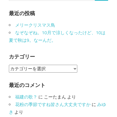
最近の投稿
メリークリスマス鳥
なぞなぞね。10月で涼しくなったけど、10は
夏で秋は9。なーんだ。
カテゴリー
カ
テ
ゴ
最近のコメント
リ
福建の歌？
に
こーたまん
より
ー
花粉の季節ですね皆さん大丈夫ですか
に
みゆ
き
より