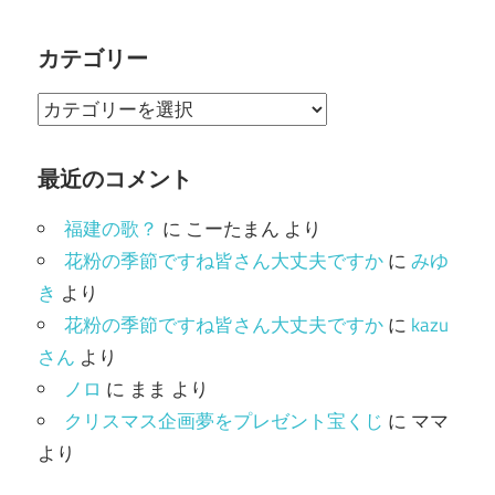
カテゴリー
カ
テ
ゴ
最近のコメント
リ
福建の歌？
に
こーたまん
より
ー
花粉の季節ですね皆さん大丈夫ですか
に
みゆ
き
より
花粉の季節ですね皆さん大丈夫ですか
に
kazu
さん
より
ノロ
に
まま
より
クリスマス企画夢をプレゼント宝くじ
に
ママ
より