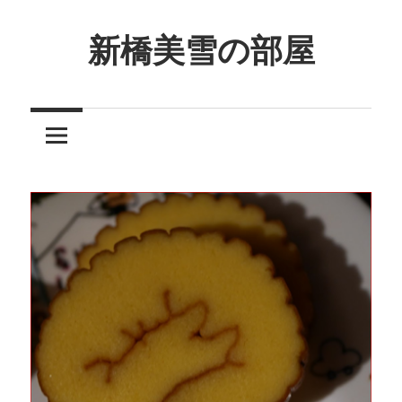
コ
ン
新橋美雪の部屋
テ
ほ
ン
ん
ツ
わ
へ
か
ス
と
キ
し
ッ
た
プ
癒
し
の
空
間