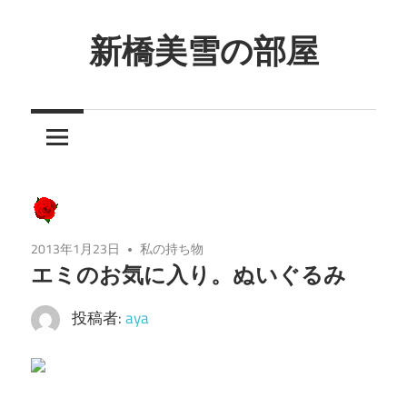
コ
ン
新橋美雪の部屋
テ
ほ
ン
ん
ツ
わ
へ
か
ス
と
キ
し
ッ
た
プ
2013年1月23日
私の持ち物
癒
エミのお気に入り。ぬいぐるみ
し
投稿者:
aya
の
空
間