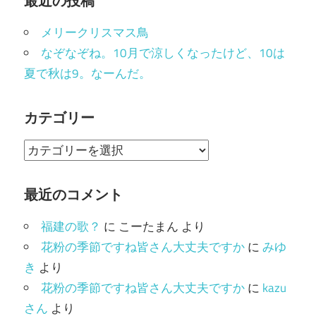
最近の投稿
メリークリスマス鳥
なぞなぞね。10月で涼しくなったけど、10は
夏で秋は9。なーんだ。
カテゴリー
カ
テ
ゴ
最近のコメント
リ
福建の歌？
に
こーたまん
より
ー
花粉の季節ですね皆さん大丈夫ですか
に
みゆ
き
より
花粉の季節ですね皆さん大丈夫ですか
に
kazu
さん
より