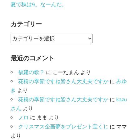
夏で秋は9。なーんだ。
カテゴリー
カ
テ
ゴ
最近のコメント
リ
福建の歌？
に
こーたまん
より
ー
花粉の季節ですね皆さん大丈夫ですか
に
みゆ
き
より
花粉の季節ですね皆さん大丈夫ですか
に
kazu
さん
より
ノロ
に
まま
より
クリスマス企画夢をプレゼント宝くじ
に
ママ
より