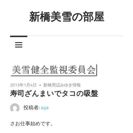
コ
ン
新橋美雪の部屋
テ
ほ
ン
ん
ツ
わ
へ
か
ス
と
キ
し
ッ
た
プ
2013年1月4日
新橋周辺みゆき情報
癒
寿司ざんまいでタコの吸盤
し
の
投稿者:
aya
空
間
さお仕事始めです。