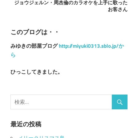
ナ
ジョウジェルン・周杰倫のカラオケを上手に歌った
お客さん
ビ
ゲ
このブログは・・
ー
みゆきの部屋ブログ
http://miyuki0313.sblo.jp/か
シ
ら
ョ
ン
ひっこしてきました。
最近の投稿