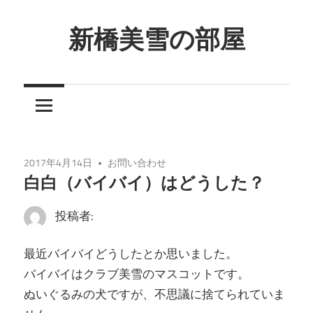
コ
ン
新橋美雪の部屋
テ
ほ
ン
ん
ツ
わ
へ
か
ス
と
キ
2017年4月14日
お問い合わせ
し
ッ
白白（バイバイ）はどうした？
た
プ
癒
投稿者:
し
の
最近バイバイどうしたとか思いました。
空
バイバイはクラブ美雪のマスコットです。
間
ぬいぐるみの犬ですが、不思議に捨てられていま