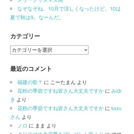
メリークリスマス鳥
なぞなぞね。10月で涼しくなったけど、10は
夏で秋は9。なーんだ。
カテゴリー
カ
テ
ゴ
最近のコメント
リ
福建の歌？
に
こーたまん
より
ー
花粉の季節ですね皆さん大丈夫ですか
に
みゆ
き
より
花粉の季節ですね皆さん大丈夫ですか
に
kazu
さん
より
ノロ
に
まま
より