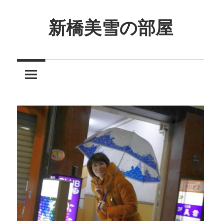
コ
ン
新橋美雪の部屋
テ
ほ
ン
ん
ツ
わ
へ
か
ス
と
キ
し
ッ
た
プ
癒
し
の
空
間