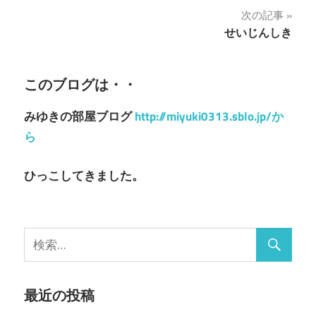
稿
次の記事
ナ
せいじんしき
ビ
ゲ
このブログは・・
ー
みゆきの部屋ブログ
http://miyuki0313.sblo.jp/か
シ
ら
ョ
ひっこしてきました。
ン
最近の投稿