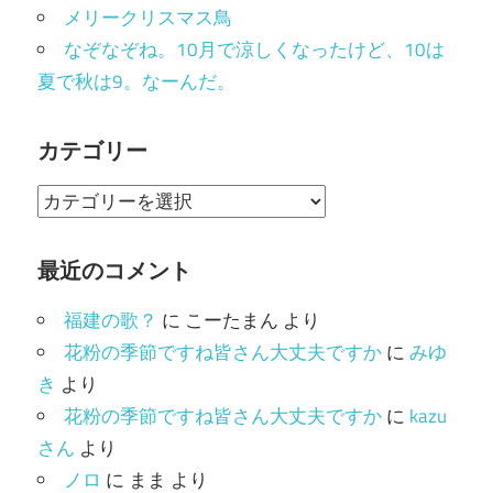
メリークリスマス鳥
なぞなぞね。10月で涼しくなったけど、10は
夏で秋は9。なーんだ。
カテゴリー
カ
テ
ゴ
最近のコメント
リ
福建の歌？
に
こーたまん
より
ー
花粉の季節ですね皆さん大丈夫ですか
に
みゆ
き
より
花粉の季節ですね皆さん大丈夫ですか
に
kazu
さん
より
ノロ
に
まま
より