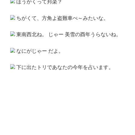
ほうがくって邦楽？
ちがくて、方角よ盗難車ぺ～みたいな。
東南西北ね。 じゃー 美雪の酉年うらないね。
なにがじゃー だよ。
下に出たトリであなたの今年を占います。