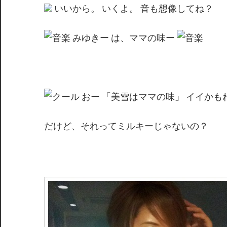
いいから。 いくよ。 音も想像してね？
みゆきー は、ママの味ー
おー 「美雪はママの味」 イイかも
だけど、それってミルキーじゃないの？