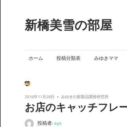
コ
ン
テ
新橋美雪の部屋
ン
ツ
ほ
へ
ん
ス
わ
ホーム
投稿分類表
みゆきママ
キ
か
ッ
と
プ
し
た
癒
2016年11月28日
みゆきの新製品開発研究所
し
お店のキャッチフレ
の
空
投稿者:
aya