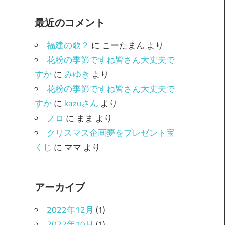
ゴ
最近のコメント
リ
ー
福建の歌？
に
こーたまん
より
花粉の季節ですね皆さん大丈夫で
すか
に
みゆき
より
花粉の季節ですね皆さん大丈夫で
すか
に
kazuさん
より
ノロ
に
まま
より
クリスマス企画夢をプレゼント宝
くじ
に
ママ
より
アーカイブ
2022年12月
(1)
2022年10月
(1)