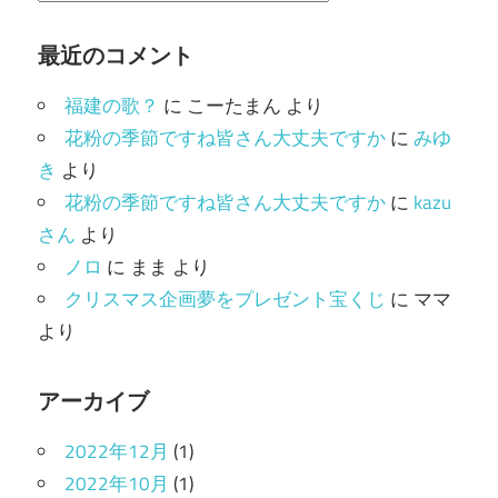
テ
ゴ
最近のコメント
リ
福建の歌？
に
こーたまん
より
ー
花粉の季節ですね皆さん大丈夫ですか
に
みゆ
き
より
花粉の季節ですね皆さん大丈夫ですか
に
kazu
さん
より
ノロ
に
まま
より
クリスマス企画夢をプレゼント宝くじ
に
ママ
より
アーカイブ
2022年12月
(1)
2022年10月
(1)