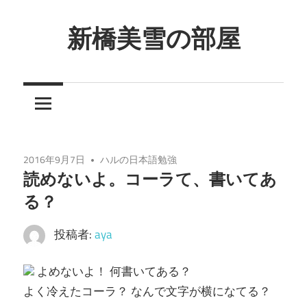
コ
ン
新橋美雪の部屋
テ
ほ
ン
ん
ツ
わ
へ
か
ス
と
キ
2016年9月7日
ハルの日本語勉強
し
ッ
読めないよ。コーラて、書いてあ
た
プ
る？
癒
し
投稿者:
aya
の
空
よめないよ！ 何書いてある？
間
よく冷えたコーラ？ なんで文字が横になてる？