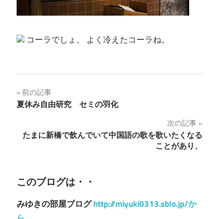
コーラでしょ。 よく冷えたコーラね。
投
前の記事
夏休み自由研究 セミの羽化
稿
次の記事
ナ
たまに新橋で飲んでいて中国語の歌を歌いたくなる
ことがあり、
ビ
ゲ
このブログは・・
ー
みゆきの部屋ブログ
http://miyuki0313.sblo.jp/か
シ
ら