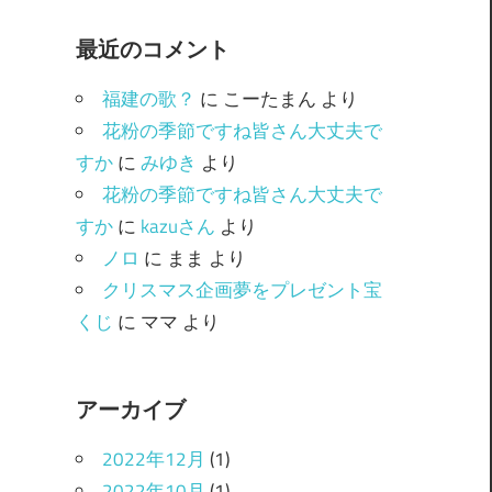
ゴ
最近のコメント
リ
ー
福建の歌？
に
こーたまん
より
花粉の季節ですね皆さん大丈夫で
すか
に
みゆき
より
花粉の季節ですね皆さん大丈夫で
すか
に
kazuさん
より
ノロ
に
まま
より
クリスマス企画夢をプレゼント宝
くじ
に
ママ
より
アーカイブ
2022年12月
(1)
2022年10月
(1)