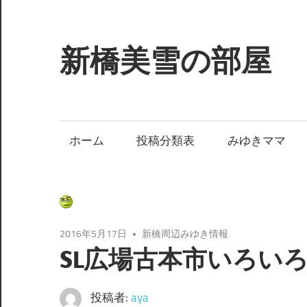
コ
ン
テ
新橋美雪の部屋
ン
ツ
ほ
へ
ん
ス
わ
ホーム
投稿分類表
みゆきママ
キ
か
ッ
と
プ
し
た
癒
2016年5月17日
新橋周辺みゆき情報
し
SL広場古本市いろい
の
空
投稿者:
aya