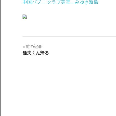
中国パブ「 クラブ美雪」みゆき新橋
前の記事
投
種夫くん帰る
稿
ナ
ビ
ゲ
ー
シ