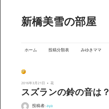
コ
ン
テ
新橋美雪の部屋
ン
ツ
ほ
へ
ん
ス
わ
ホーム
投稿分類表
みゆきママ
キ
か
ッ
と
プ
し
た
癒
2016年3月21日
花
し
スズランの鈴の音は
の
空
投稿者:
aya