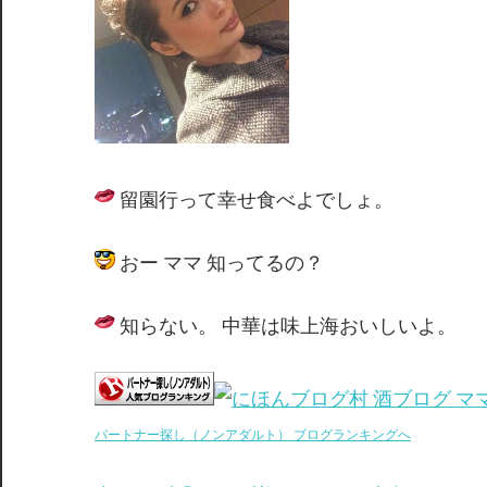
留園行って幸せ食べよでしょ。
おー ママ 知ってるの？
知らない。 中華は味上海おいしいよ。
パートナー探し（ノンアダルト） ブログランキングへ