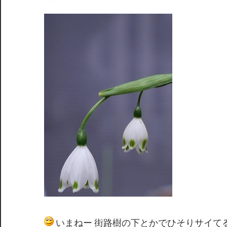
間
いまねー 街路樹の下とかでひそりサイて