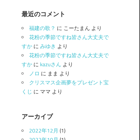
ゴ
最近のコメント
リ
ー
福建の歌？
に
こーたまん
より
花粉の季節ですね皆さん大丈夫で
すか
に
みゆき
より
花粉の季節ですね皆さん大丈夫で
すか
に
kazuさん
より
ノロ
に
まま
より
クリスマス企画夢をプレゼント宝
くじ
に
ママ
より
アーカイブ
2022年12月
(1)
2022年10月
(1)