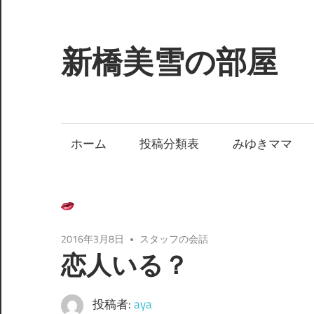
コ
ン
テ
新橋美雪の部屋
ン
ツ
ほ
へ
ん
ス
わ
ホーム
投稿分類表
みゆきママ
キ
か
ッ
と
プ
し
た
癒
2016年3月8日
スタッフの会話
し
恋人いる？
の
空
投稿者:
aya