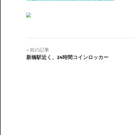
前の記事
投
新橋駅近く、24時間コインロッカー
稿
ナ
ビ
ゲ
ー
シ