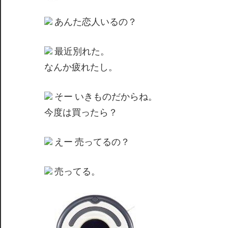
間
あんた恋人いるの？
最近別れた。
なんか疲れたし。
そー いきものだからね。
今度は買ったら？
えー 売ってるの？
売ってる。