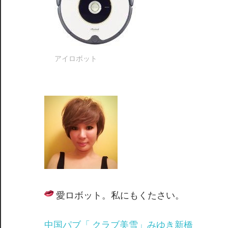
愛ロボット。私にもくたさい。
中国パブ「 クラブ美雪」みゆき新橋