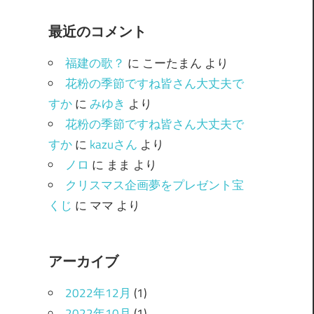
ゴ
最近のコメント
リ
ー
福建の歌？
に
こーたまん
より
花粉の季節ですね皆さん大丈夫で
すか
に
みゆき
より
花粉の季節ですね皆さん大丈夫で
すか
に
kazuさん
より
ノロ
に
まま
より
クリスマス企画夢をプレゼント宝
くじ
に
ママ
より
アーカイブ
2022年12月
(1)
2022年10月
(1)