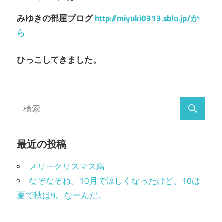
ー
みゆきの部屋ブログ
http://miyuki0313.sblo.jp/か
シ
ら
ョ
ひっこしてきました。
ン
最近の投稿
メリークリスマス鳥
なぞなぞね。10月で涼しくなったけど、10は
夏で秋は9。なーんだ。