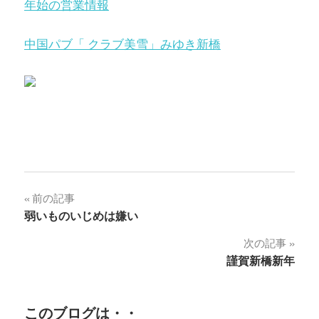
年始の営業情報
中国パブ「 クラブ美雪」みゆき新橋
投
前の記事
弱いものいじめは嫌い
稿
次の記事
ナ
謹賀新橋新年
ビ
ゲ
このブログは・・