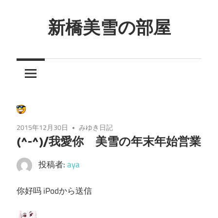
コ
ン
新橋美雪の部屋
テ
ほ
ン
ん
ツ
わ
へ
か
ス
と
キ
し
ッ
2015年12月30日
みゆき日記
た
プ
(^-^)/我愛你 美雪の年末年始営業
癒
し
投稿者:
aya
の
空
你好吗 iPodから送信
間