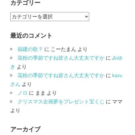
カテゴリー
カ
テ
ゴ
最近のコメント
リ
福建の歌？
に
こーたまん
より
ー
花粉の季節ですね皆さん大丈夫ですか
に
みゆ
き
より
花粉の季節ですね皆さん大丈夫ですか
に
kazu
さん
より
ノロ
に
まま
より
クリスマス企画夢をプレゼント宝くじ
に
ママ
より
アーカイブ