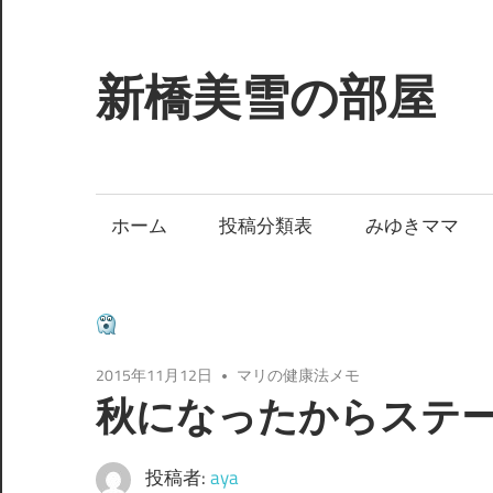
コ
ン
テ
新橋美雪の部屋
ン
ツ
ほ
へ
ん
ス
わ
ホーム
投稿分類表
みゆきママ
キ
か
ッ
と
プ
し
た
癒
2015年11月12日
マリの健康法メモ
し
秋になったからステ
の
空
投稿者:
aya