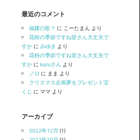
ゴ
最近のコメント
リ
ー
福建の歌？
に
こーたまん
より
花粉の季節ですね皆さん大丈夫で
すか
に
みゆき
より
花粉の季節ですね皆さん大丈夫で
すか
に
kazuさん
より
ノロ
に
まま
より
クリスマス企画夢をプレゼント宝
くじ
に
ママ
より
アーカイブ
2022年12月
(1)
2022年10月
(1)