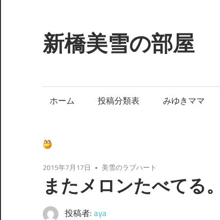
コ
ン
テ
新橋美雪の部屋
ン
ツ
ほ
へ
ん
ス
わ
ホーム
投稿分類表
みゆきママ
キ
か
ッ
と
プ
し
た
癒
2015年7月17日
美雪のラブハート
し
またメロンたべてる
の
空
投稿者:
aya