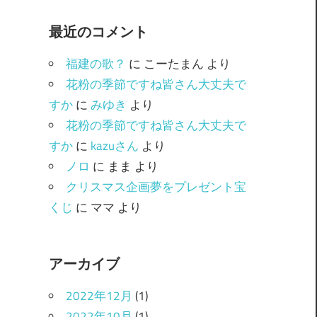
ゴ
最近のコメント
リ
ー
福建の歌？
に
こーたまん
より
花粉の季節ですね皆さん大丈夫で
すか
に
みゆき
より
花粉の季節ですね皆さん大丈夫で
すか
に
kazuさん
より
ノロ
に
まま
より
クリスマス企画夢をプレゼント宝
くじ
に
ママ
より
アーカイブ
2022年12月
(1)
2022年10月
(1)