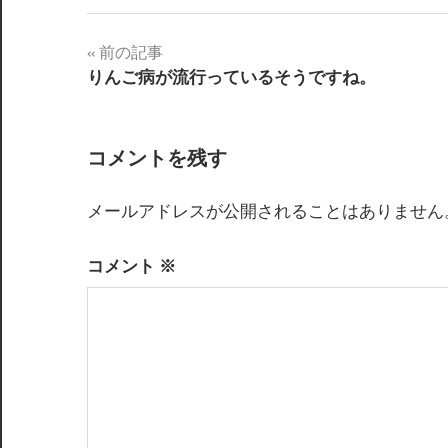
前の記事
投
りんご病が流行っているそうですね。
稿
ナ
コメントを残す
ビ
メールアドレスが公開されることはありません
ゲ
ー
コメント
※
シ
ョ
ン