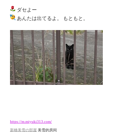
ダセよー
あんたは出てるよ。 もともと。
https://m.miyuki313.com/
美雪的房间
新橋美雪の部屋