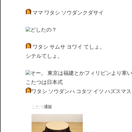
間
ママ ワタシ ソウダンクダサイ
どしたの？
ワタシ サムサ ヨワイ てしょ。
シテルてしょ。
そー。 東京は福建とかフィリピンより寒
こたつは日本式
ワタシ ソウダンハ コタツ イツ ハズスマ