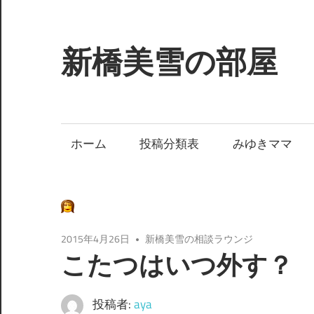
コ
ン
テ
新橋美雪の部屋
ン
ツ
ほ
へ
ん
ス
わ
ホーム
投稿分類表
みゆきママ
キ
か
ッ
と
プ
し
た
癒
2015年4月26日
新橋美雪の相談ラウンジ
し
こたつはいつ外す？
の
空
投稿者:
aya