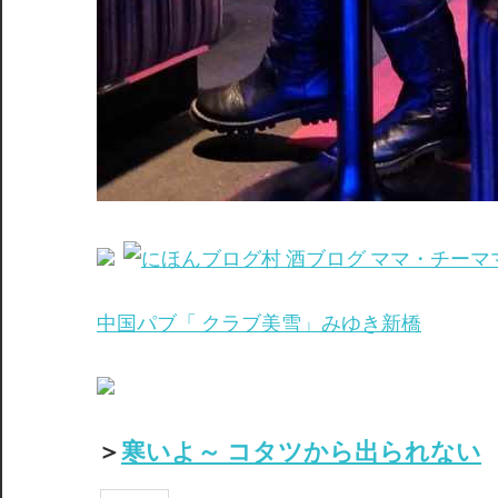
中国パブ「 クラブ美雪」みゆき新橋
＞
寒いよ～ コタツから出られない