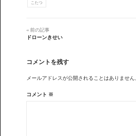
こたつ
前の記事
投
ドローンきせい
稿
ナ
コメントを残す
ビ
メールアドレスが公開されることはありません
ゲ
ー
コメント
※
シ
ョ
ン