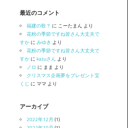
ゴ
最近のコメント
リ
ー
福建の歌？
に
こーたまん
より
花粉の季節ですね皆さん大丈夫で
すか
に
みゆき
より
花粉の季節ですね皆さん大丈夫で
すか
に
kazuさん
より
ノロ
に
まま
より
クリスマス企画夢をプレゼント宝
くじ
に
ママ
より
アーカイブ
2022年12月
(1)
2022年10月
(1)