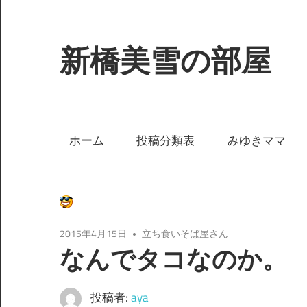
コ
ン
テ
新橋美雪の部屋
ン
ツ
ほ
へ
ん
ス
わ
ホーム
投稿分類表
みゆきママ
キ
か
ッ
と
プ
し
た
癒
2015年4月15日
立ち食いそば屋さん
し
なんでタコなのか。
の
空
投稿者:
aya