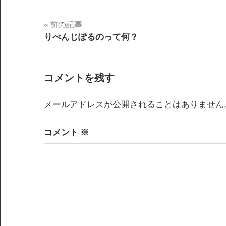
前の記事
投
りべんじぽるのって何？
稿
ナ
コメントを残す
ビ
メールアドレスが公開されることはありません
ゲ
ー
コメント
※
シ
ョ
ン