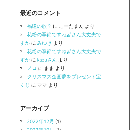
ゴ
最近のコメント
リ
ー
福建の歌？
に
こーたまん
より
花粉の季節ですね皆さん大丈夫で
すか
に
みゆき
より
花粉の季節ですね皆さん大丈夫で
すか
に
kazuさん
より
ノロ
に
まま
より
クリスマス企画夢をプレゼント宝
くじ
に
ママ
より
アーカイブ
2022年12月
(1)
2022年10月
(1)