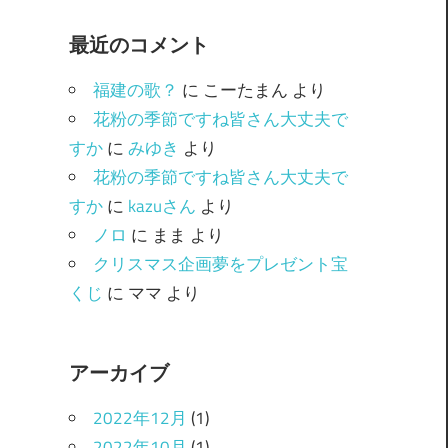
ゴ
最近のコメント
リ
ー
福建の歌？
に
こーたまん
より
花粉の季節ですね皆さん大丈夫で
すか
に
みゆき
より
花粉の季節ですね皆さん大丈夫で
すか
に
kazuさん
より
ノロ
に
まま
より
クリスマス企画夢をプレゼント宝
くじ
に
ママ
より
アーカイブ
2022年12月
(1)
2022年10月
(1)