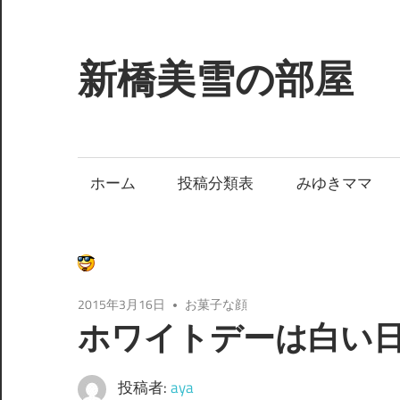
コ
ン
テ
新橋美雪の部屋
ン
ツ
ほ
へ
ん
ス
わ
ホーム
投稿分類表
みゆきママ
キ
か
ッ
と
プ
し
た
癒
2015年3月16日
お菓子な顔
し
ホワイトデーは白い
の
空
投稿者:
aya