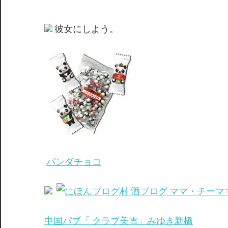
彼女にしよう。
パンダチョコ
中国パブ「 クラブ美雪」みゆき新橋