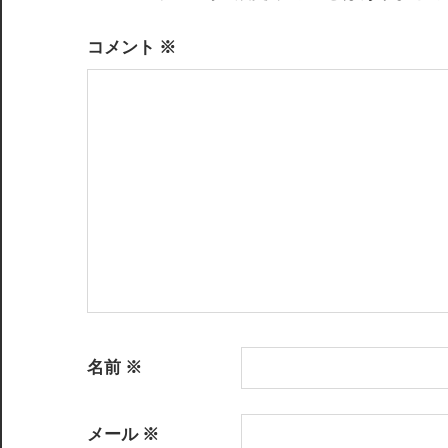
ゲ
ー
コメント
※
シ
ョ
ン
名前
※
メール
※