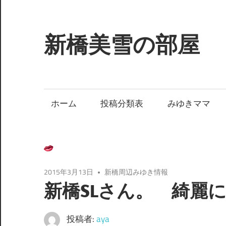
コ
ン
テ
新橋美雪の部屋
ン
ツ
ほ
へ
ん
ス
わ
ホーム
投稿分類表
みゆきママ
キ
か
ッ
と
プ
し
た
癒
2015年3月13日
新橋周辺みゆき情報
し
新橋SLさん。 綺麗
の
空
投稿者:
aya