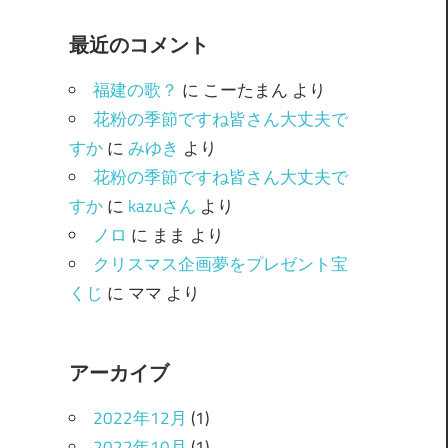
ゴ
最近のコメント
リ
ー
福建の歌？
に
こーたまん
より
花粉の季節ですね皆さん大丈夫で
すか
に
みゆき
より
花粉の季節ですね皆さん大丈夫で
すか
に
kazuさん
より
ノロ
に
まま
より
クリスマス企画夢をプレゼント宝
くじ
に
ママ
より
アーカイブ
2022年12月
(1)
2022年10月
(1)