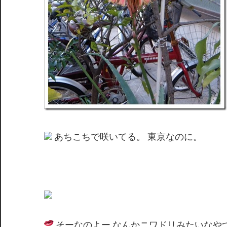
あちこちで咲いてる。 東京なのに。
そーなのよー なんかニワドリみたいなや