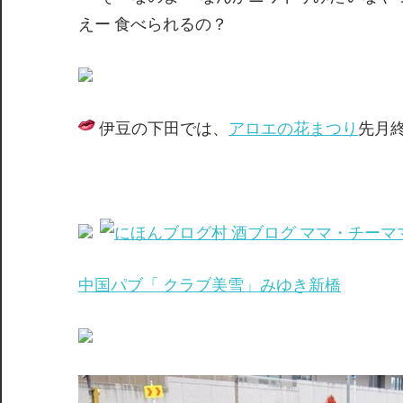
えー 食べられるの？
伊豆の下田では、
アロエの花まつり
先月
中国パブ「 クラブ美雪」みゆき新橋