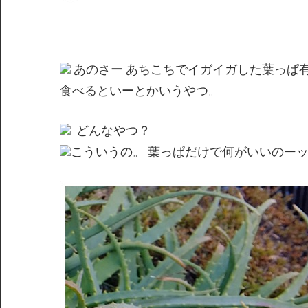
間
あのさー あちこちでイガイガした葉っぱ
食べるといーとかいうやつ。
どんなやつ？
こういうの。 葉っぱだけで何がいいのー