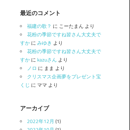
ゴ
最近のコメント
リ
ー
福建の歌？
に
こーたまん
より
花粉の季節ですね皆さん大丈夫で
すか
に
みゆき
より
花粉の季節ですね皆さん大丈夫で
すか
に
kazuさん
より
ノロ
に
まま
より
クリスマス企画夢をプレゼント宝
くじ
に
ママ
より
アーカイブ
2022年12月
(1)
2022年10月
(1)