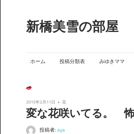
コ
ン
テ
新橋美雪の部屋
ン
ツ
ほ
へ
ん
ス
わ
ホーム
投稿分類表
みゆきママ
キ
か
ッ
と
プ
し
た
癒
2015年2月11日
花
し
変な花咲いてる。 
の
空
投稿者:
aya