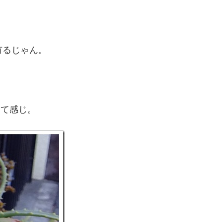
有るじゃん。
ッて感じ。