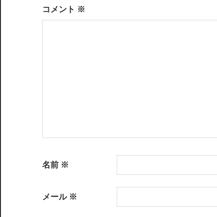
ー
コメント
※
シ
ョ
ン
名前
※
メール
※