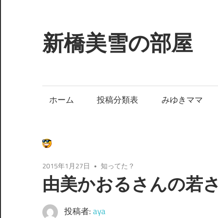
コ
ン
テ
新橋美雪の部屋
ン
ツ
ほ
へ
ん
ス
わ
ホーム
投稿分類表
みゆきママ
キ
か
ッ
と
プ
し
た
癒
2015年1月27日
知ってた？
し
由美かおるさんの若
の
空
投稿者:
aya