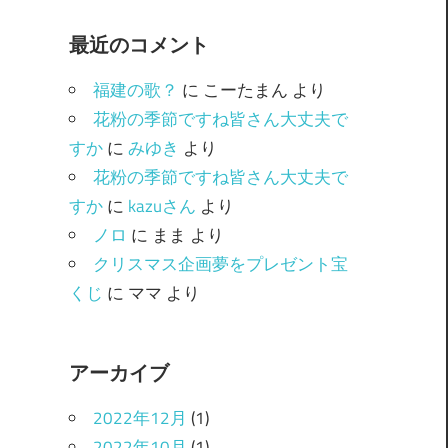
ゴ
最近のコメント
リ
ー
福建の歌？
に
こーたまん
より
花粉の季節ですね皆さん大丈夫で
すか
に
みゆき
より
花粉の季節ですね皆さん大丈夫で
すか
に
kazuさん
より
ノロ
に
まま
より
クリスマス企画夢をプレゼント宝
くじ
に
ママ
より
アーカイブ
2022年12月
(1)
2022年10月
(1)