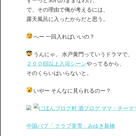
ずーっと30代のままなわけ。
で、その理由で俺が考えるには、
露天風呂に入ったからだと思う。
へー 一回入ればいいの？
うんにゃ。 水戸黄門っていうドラマで、
２００回以上入浴シーン
やってるから、
そのくらいはいらないと。
いやー そんなに見られるのー？
中国パブ「 クラブ美雪」みゆき新橋