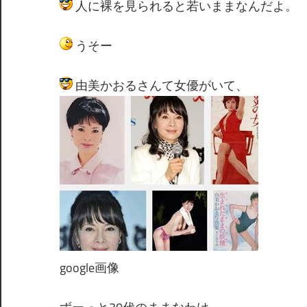
人に裸を見られると若いままなんだよ。
うそー
由美かおるさんて女優がいて、
google画像