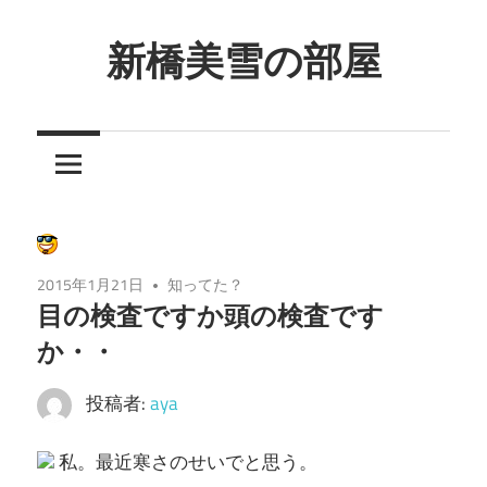
コ
ン
新橋美雪の部屋
テ
ほ
ン
ん
ツ
わ
へ
か
ス
と
キ
し
ッ
2015年1月21日
知ってた？
た
プ
目の検査ですか頭の検査です
癒
か・・
し
の
投稿者:
aya
空
間
私。最近寒さのせいでと思う。