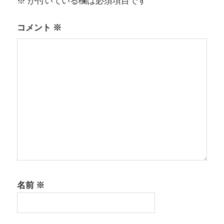
※
が付いている欄は必須項目です
ョ
ン
コメント
※
名前
※