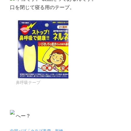
口を閉じて寝る用のテープ。
へー？