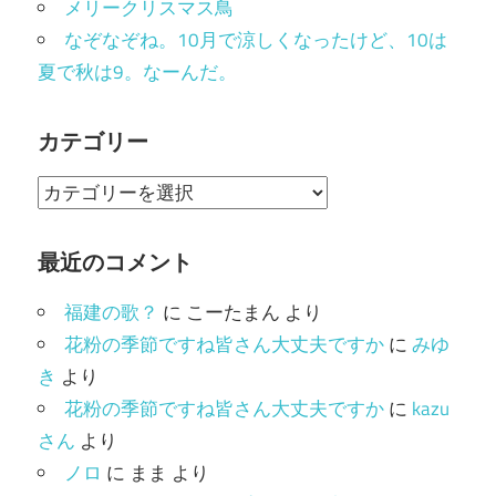
メリークリスマス鳥
なぞなぞね。10月で涼しくなったけど、10は
夏で秋は9。なーんだ。
カテゴリー
カ
テ
ゴ
最近のコメント
リ
福建の歌？
に
こーたまん
より
ー
花粉の季節ですね皆さん大丈夫ですか
に
みゆ
き
より
花粉の季節ですね皆さん大丈夫ですか
に
kazu
さん
より
ノロ
に
まま
より