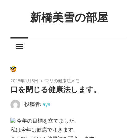
コ
ン
新橋美雪の部屋
テ
ほ
ン
ん
ツ
わ
へ
か
ス
と
キ
し
ッ
2015年1月5日
マリの健康法メモ
た
プ
口を閉じる健康法します。
癒
し
投稿者:
aya
の
空
今年の目標を立てました。
間
私は今年は健康でゆきます。