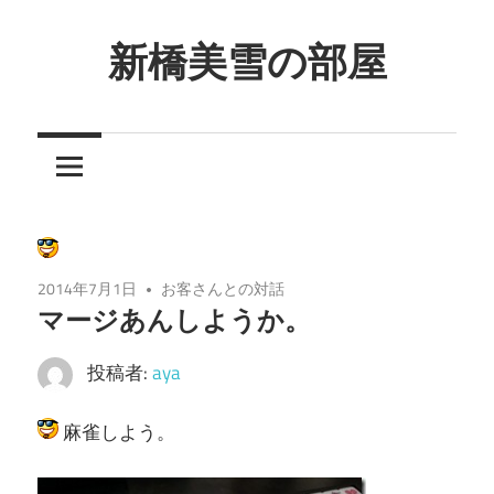
コ
ン
新橋美雪の部屋
テ
ほ
ン
ん
ツ
わ
へ
か
ス
と
キ
し
ッ
2014年7月1日
お客さんとの対話
た
プ
マージあんしようか。
癒
し
投稿者:
aya
の
空
麻雀しよう。
間