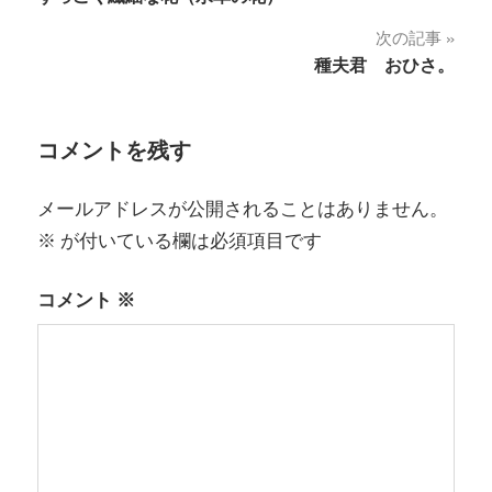
稿
次の記事
ナ
種夫君 おひさ。
ビ
ゲ
コメントを残す
ー
メールアドレスが公開されることはありません。
シ
※
が付いている欄は必須項目です
ョ
コメント
※
ン