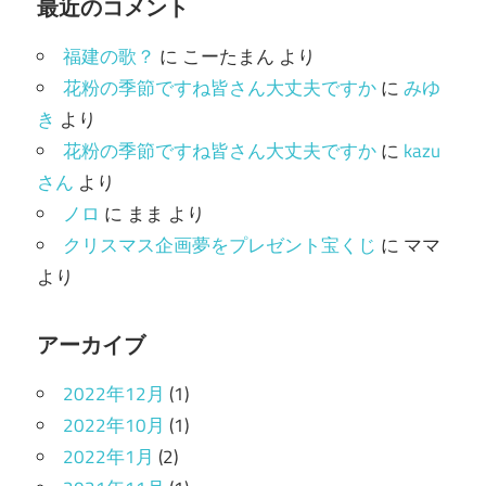
ゴ
最近のコメント
リ
福建の歌？
に
こーたまん
より
ー
花粉の季節ですね皆さん大丈夫ですか
に
みゆ
き
より
花粉の季節ですね皆さん大丈夫ですか
に
kazu
さん
より
ノロ
に
まま
より
クリスマス企画夢をプレゼント宝くじ
に
ママ
より
アーカイブ
2022年12月
(1)
2022年10月
(1)
2022年1月
(2)