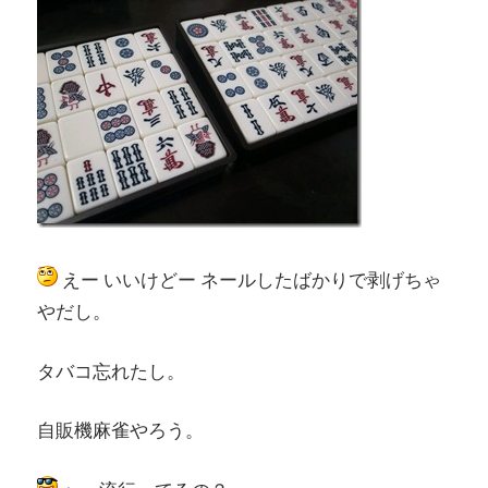
えー いいけどー ネールしたばかりで剥げちゃ
やだし。
タバコ忘れたし。
自販機麻雀やろう。