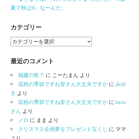
夏で秋は9。なーんだ。
カテゴリー
カ
テ
ゴ
最近のコメント
リ
福建の歌？
に
こーたまん
より
ー
花粉の季節ですね皆さん大丈夫ですか
に
みゆ
き
より
花粉の季節ですね皆さん大丈夫ですか
に
kazu
さん
より
ノロ
に
まま
より
クリスマス企画夢をプレゼント宝くじ
に
ママ
より