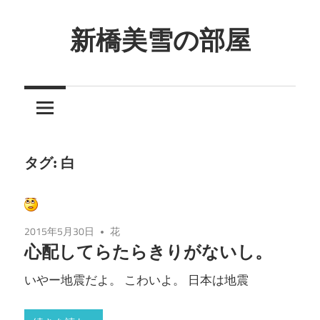
コ
ン
新橋美雪の部屋
テ
ほ
ン
ん
ツ
わ
へ
か
ス
と
キ
タグ:
白
し
ッ
た
プ
癒
2015年5月30日
花
し
心配してらたらきりがないし。
の
空
いやー地震だよ。 こわいよ。 日本は地震
間