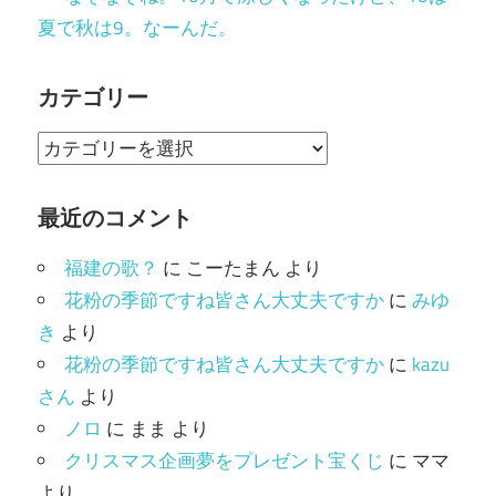
夏で秋は9。なーんだ。
カテゴリー
カ
テ
ゴ
最近のコメント
リ
福建の歌？
に
こーたまん
より
ー
花粉の季節ですね皆さん大丈夫ですか
に
みゆ
き
より
花粉の季節ですね皆さん大丈夫ですか
に
kazu
さん
より
ノロ
に
まま
より
クリスマス企画夢をプレゼント宝くじ
に
ママ
より